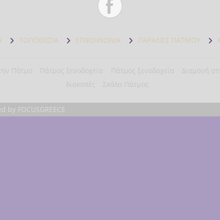
Α
ΤΟΠΟΘΕΣΙΑ
ΕΠΙΚΟΙΝΩΝΙΑ
ΠΑΡΑΛΙΕΣ ΠΑΤΜΟΥ
την Πάτμο
Πάτμος ξενοδοχεία
Πάτμος ξενοδοχεία
Διαμονή στ
διακοπές
Σκάλα Πάτμος
ted by
FOCUSGREECE