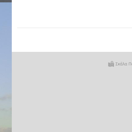
Σκάλα Π