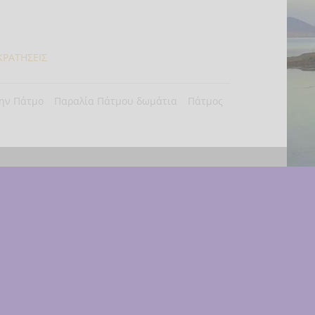
ΚΡΑΤΗΣΕΙΣ
ην Πάτμο
Παραλία Πάτμου δωμάτια
Πάτμος