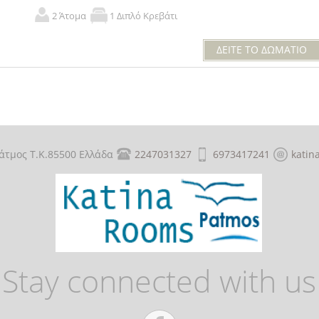
2 Άτομα
1 Διπλό Κρεβάτι
ΔΕΙΤΕ ΤΟ ΔΩΜΑΤΙΟ
άτμος Τ.Κ.85500 Ελλάδα
2247031327
6973417241
katin
Stay connected with us