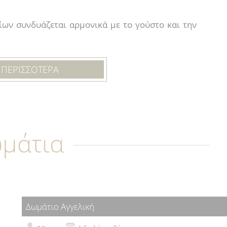
ων συνδυάζεται αρμονικά με το γούστο και την
σχονται μια υψηλής ποιότητας διαμονή που θα
..
Ε ΠΕΡΙΣΣΟΤΕΡΑ
μο και τα δωμάτια και
ίσματά μας!
μάτια
Δωμάτιο Αγγελική