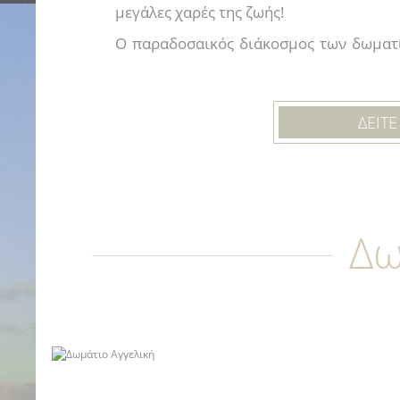
μεγάλες χαρές της ζωής!
Ο παραδοσαικός διάκοσμος των δωματί
αυθεντικότητα και όλα αυτα μαζί υπό
μείνει στον κάθε επισκέπτη, αλησμόνητη.
ΔΕΙΤ
Γνωρίστε την Πάτ
διαμερ
Δω