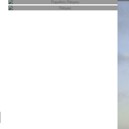
Δωμάτια
Παραλίες Πάτμου
Πάτμος