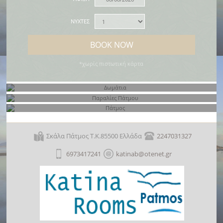
ΝΥΧΤΕΣ
BOOK NOW
*χωρίς πιστωτική κάρτα
Δωμάτια
Παραλίες Πάτμου
Σκάλα Πάτμος Τ.Κ.85500 Ελλάδα
2247031327
Πάτμος
6973417241
katinab@otenet.gr