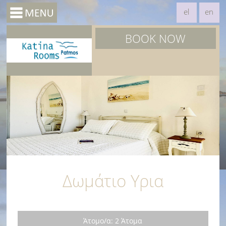
el
en
BOOK NOW
Δωμάτιο Υρια
Άτομο/α: 2 Άτομα